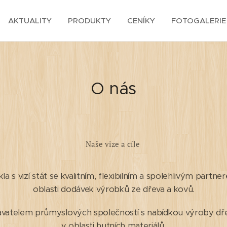
AKTUALITY
PRODUKTY
CENÍKY
FOTOGALERIE
O nás
Naše vize a cíle
a s vizí stát se kvalitním, flexibilním a spolehlivým partn
oblasti dodávek výrobků ze dřeva a kovů.
vatelem průmyslových společností s nabídkou výroby dř
v oblasti hutních materiálů.